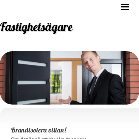
HEM
OVK BESIKTNING
Fastighetsägare
STAMBYTE
ANSVAR FASTIGHETSÄGARE
BLOGG
Brandisolera villan!