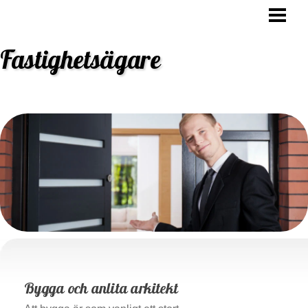
HEM
OVK BESIKTNING
Fastighetsägare
STAMBYTE
ANSVAR FASTIGHETSÄGARE
BLOGG
Bygga och anlita arkitekt