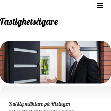
HEM
OVK BESIKTNING
Fastighetsägare
STAMBYTE
ANSVAR FASTIGHETSÄGARE
BLOGG
Duktig mäklare på Hisingen