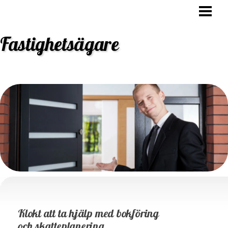
HEM
OVK BESIKTNING
Fastighetsägare
STAMBYTE
ANSVAR FASTIGHETSÄGARE
BLOGG
Klokt att ta hjälp med bokföring
och skatteplanering