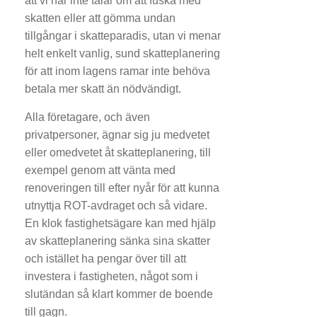
att vi här inte talar om att fuska med
skatten eller att gömma undan
tillgångar i skatteparadis, utan vi menar
helt enkelt vanlig, sund skatteplanering
för att inom lagens ramar inte behöva
betala mer skatt än nödvändigt.
Alla företagare, och även
privatpersoner, ägnar sig ju medvetet
eller omedvetet åt skatteplanering, till
exempel genom att vänta med
renoveringen till efter nyår för att kunna
utnyttja ROT-avdraget och så vidare.
En klok fastighetsägare kan med hjälp
av skatteplanering sänka sina skatter
och istället ha pengar över till att
investera i fastigheten, något som i
slutändan så klart kommer de boende
till gagn.