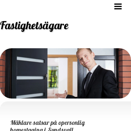
HEM
OVK BESIKTNING
Fastighetsägare
STAMBYTE
ANSVAR FASTIGHETSÄGARE
BLOGG
Mäklare satsar på opersonlig
homestaging i Sundsvall