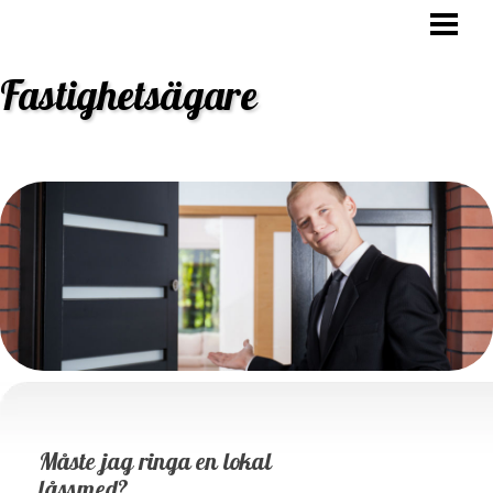
HEM
OVK BESIKTNING
Fastighetsägare
STAMBYTE
ANSVAR FASTIGHETSÄGARE
BLOGG
Måste jag ringa en lokal
låssmed?