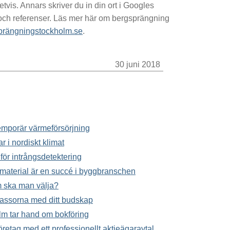
vis. Annars skriver du in din ort i Googles
t och referenser. Läs mer här om bergsprängning
sprängningstockholm.se
.
30 juni 2018
 temporär värmeförsörjning
ar i nordiskt klimat
för intrångsdetektering
material är en succé i byggbranschen
m ska man välja?
massorna med ditt budskap
lm tar hand om bokföring
företag med ett professionellt aktieägaravtal