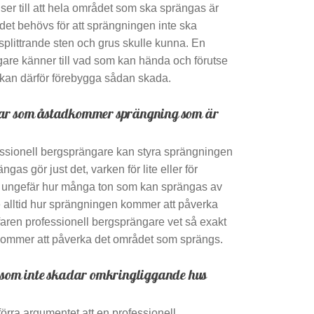
ser till att hela området som ska sprängas är
 det behövs för att sprängningen inte ska
ittrande sten och grus skulle kunna. En
gare känner till vad som kan hända och förutse
kan därför förebygga sådan skada.
gar som åstadkommer sprängning som är
ofessionell bergsprängare kan styra sprängningen
gas gör just det, varken för lite eller för
t ungefär hur många ton som kan sprängas av
 alltid hur sprängningen kommer att påverka
faren professionell bergsprängare vet så exakt
kommer att påverka det området som sprängs.
r som inte skadar omkringliggande hus
örra argumentet att en professionell