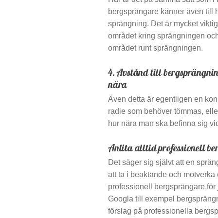
bergsprängare känner även till h
sprängning. Det är mycket viktig
området kring sprängningen oc
området runt sprängningen.
4. Avstånd till bergsprängnin
nära
Även detta är egentligen en ko
radie som behöver tömmas, eller
hur nära man ska befinna sig vi
Anlita alltid professionell b
Det säger sig självt att en spr
att ta i beaktande och motverka
professionell bergsprängare för j
Googla till exempel bergsprängni
förslag på professionella bergs