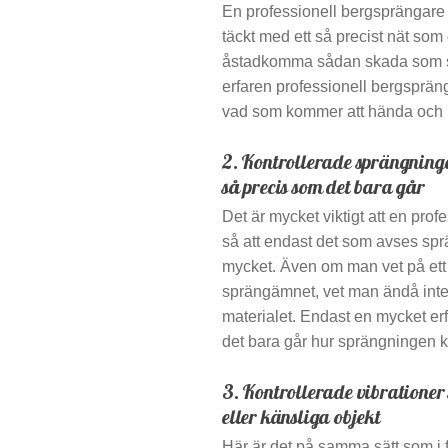
En professionell bergsprängare 
täckt med ett så precist nät som
åstadkomma sådan skada som spl
erfaren professionell bergsprän
vad som kommer att hända och 
2. Kontrollerade sprängnin
så precis som det bara går
Det är mycket viktigt att en pr
så att endast det som avses sprän
mycket. Även om man vet på et
sprängämnet, vet man ändå inte
materialet. Endast en mycket er
det bara går hur sprängningen 
3. Kontrollerade vibratione
eller känsliga objekt
Här är det på samma sätt som i f