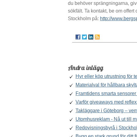
du behöver sprängningarna, givet
sökfält. Ta kontakt, be om offer
Stockholm på:
http://www.berg
Andra inlägg
Hyr eller köp utrustning för
Materialval för hållbara skylt
Framtidens smarta sensorer 
Varför giveaways med reflex
Takläggare i Göteborg – ve
Utomhusreklam - Nå ut till 
Redovisningsbyrå i Stockho
Bygg en stark grund för ditt 