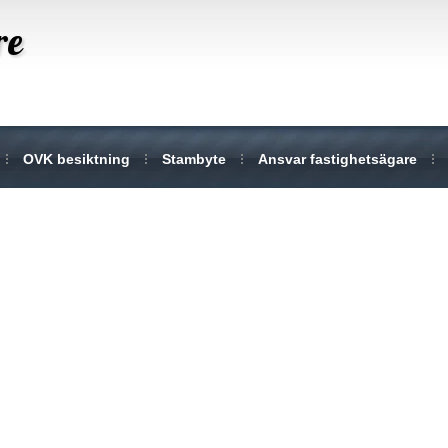
re
OVK besiktning
Stambyte
Ansvar fastighetsägare