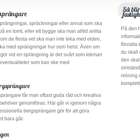
Så bli
gsprängare
fastig
 sprängningar, spräckningar eller annat som ska
På den h
 en tomt, eller ett bygge ska man alltid anlita
informat
om de flesta vet ska man inte leka med elden,
förvalta 
leka med sprängningar hur som helst. Även om
du skall
gör vid en sprängning är det svårt som lekman
den skal
h eventualiteter som kan ske med
omständi
relining
komplett
ergsprängare
sprängare får man oftast goda råd och kreativa
behöver genomföras. Här går vi igenom några
essionella bergsprängare gör för att göra
t bara går.
ngen