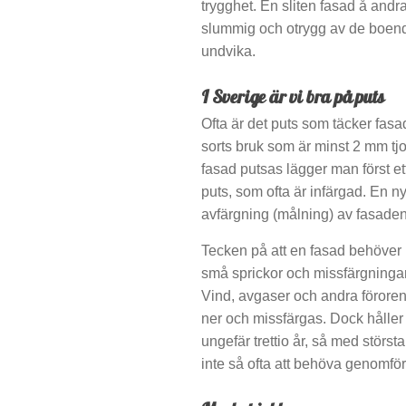
trygghet. En sliten fasad å andr
slummig och otrygg av de boende
undvika.
I Sverige är vi bra på puts
Ofta är det puts som täcker fasa
sorts bruk som är minst 2 mm tjo
fasad putsas lägger man först et
puts, som ofta är infärgad. En ny
avfärgning (målning) av fasaden, 
Tecken på att en fasad behöver r
små sprickor och missfärgningar 
Vind, avgaser och andra föroreni
ner och missfärgas. Dock håller
ungefär trettio år, så med stör
inte så ofta att behöva genomfö