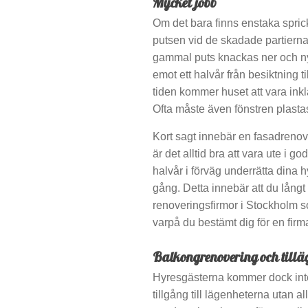
Mycket jobb
Om det bara finns enstaka sprick
putsen vid de skadade partierna
gammal puts knackas ner och ny
emot ett halvår från besiktning ti
tiden kommer huset att vara ink
Ofta måste även fönstren plastas
Kort sagt innebär en fasadrenov
är det alltid bra att vara ute i g
halvår i förväg underrätta dina 
gång. Detta innebär att du långt
renoveringsfirmor i Stockholm so
varpå du bestämt dig för en firma
Balkongrenovering och tillä
Hyresgästerna kommer dock inte 
tillgång till lägenheterna utan a