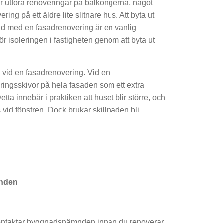
ler utföra renoveringar på balkongerna, något
ing på ett äldre lite slitnare hus. Att byta ut
nd med en fasadrenovering är en vanlig
ör isoleringen i fastigheten genom att byta ut
s vid en fasadrenovering. Vid en
leringsskivor på hela fasaden som ett extra
tta innebär i praktiken att huset blir större, och
s vid fönstren. Dock brukar skillnaden bli
mnden
du kontaktar byggnadsnämnden innan du renoverar