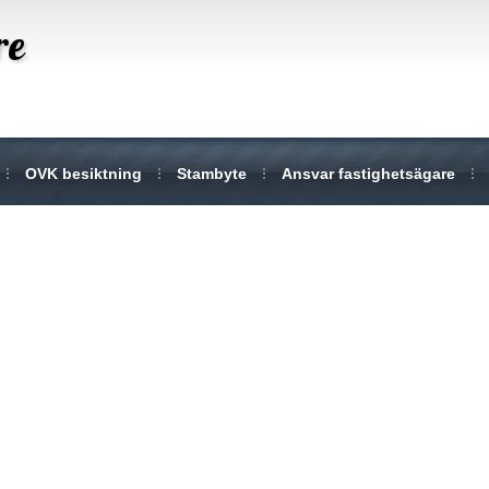
re
OVK besiktning
Stambyte
Ansvar fastighetsägare