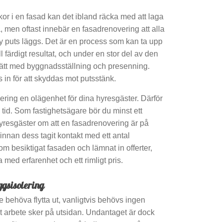
or i en fasad kan det ibland räcka med att laga
, men oftast innebär en fasadrenovering att alla
 puts läggs. Det är en process som kan ta upp
ll färdigt resultat, och under en stor del av den
lätt med byggnadsställning och presenning.
 in för att skyddas mot putsstänk.
ering en olägenhet för dina hyresgäster. Därför
od tid. Som fastighetsägare bör du minst ett
hyresgäster om att en fasadrenovering är på
 innan dess tagit kontakt med ett antal
m besiktigat fasaden och lämnat in offerter,
 med erfarenhet och ett rimligt pris.
ggsisolering
behöva flytta ut, vanligtvis behövs ingen
llt arbete sker på utsidan. Undantaget är dock