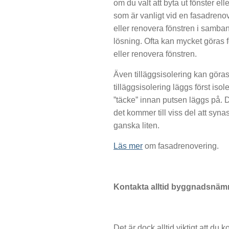
om du valt att byta ut fönster el
som är vanligt vid en fasadrenover
eller renovera fönstren i samba
lösning. Ofta kan mycket göras f
eller renovera fönstren.
Även tilläggsisolering kan göra
tilläggsisolering läggs först iso
”täcke” innan putsen läggs på. De
det kommer till viss del att syna
ganska liten.
Läs mer
om fasadrenovering.
Kontakta alltid byggnadsnä
Det är dock alltid viktigt att 