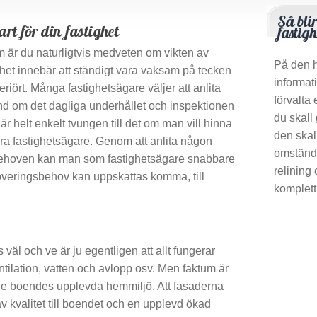
Så bli
rt för din fastighet
fastig
 är du naturligtvis medveten om vikten av
På den h
ghet innebär att ständigt vara vaksam på tecken
informat
eriört. Många fastighetsägare väljer att anlita
förvalta 
hand om det dagliga underhållet och inspektionen
du skall
är helt enkelt tvungen till det om man vill hinna
den skal
ara fastighetsägare. Genom att anlita någon
omständi
sbehoven kan man som fastighetsägare snabbare
relining
renoveringsbehov kan uppskattas komma, till
komplett
 väl och ve är ju egentligen att allt fungerar
tilation, vatten och avlopp osv. Men faktum är
i de boendes upplevda hemmiljö. Att fasaderna
v kvalitet till boendet och en upplevd ökad