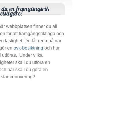
r du en framgångsrik
hetsägare!
är webbplatsen finner du all
ion för att framgångsrikt äga och
en fastighet. Du får reda på när
 gör en
ovk-besiktning
och hur
l utföras. Under vilka
gheter skall du utföra en
 och när skall du göra en
 stamrenovering?