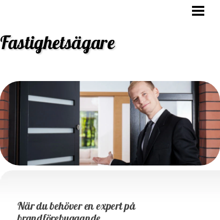
HEM
OVK BESIKTNING
Fastighetsägare
STAMBYTE
ANSVAR FASTIGHETSÄGARE
BLOGG
När du behöver en expert på
brandförebyggande