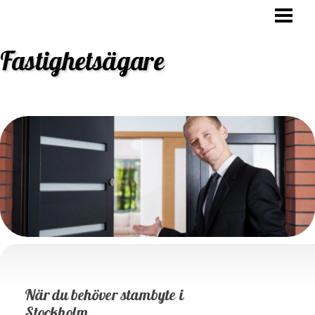
HEM
OVK BESIKTNING
Fastighetsägare
STAMBYTE
ANSVAR FASTIGHETSÄGARE
BLOGG
När du behöver stambyte i
Stockholm