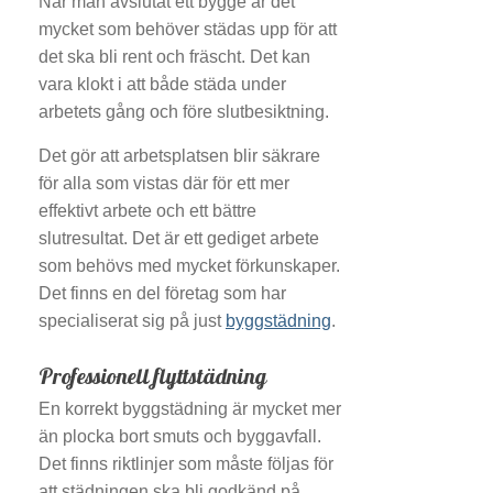
När man avslutat ett bygge är det
mycket som behöver städas upp för att
det ska bli rent och fräscht. Det kan
vara klokt i att både städa under
arbetets gång och före slutbesiktning.
Det gör att arbetsplatsen blir säkrare
för alla som vistas där för ett mer
effektivt arbete och ett bättre
slutresultat. Det är ett gediget arbete
som behövs med mycket förkunskaper.
Det finns en del företag som har
specialiserat sig på just
byggstädning
.
Professionell flyttstädning
En korrekt byggstädning är mycket mer
än plocka bort smuts och byggavfall.
Det finns riktlinjer som måste följas för
att städningen ska bli godkänd på