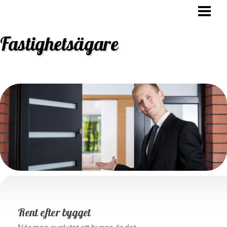
HEM
OVK BESIKTNING
Fastighetsägare
STAMBYTE
ANSVAR FASTIGHETSÄGARE
BLOGG
Rent efter bygget