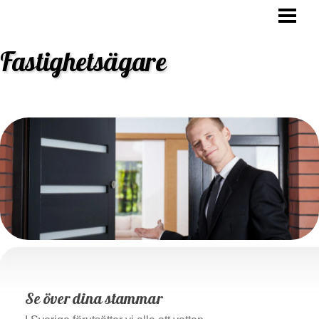
HEM
OVK BESIKTNING
Fastighetsägare
STAMBYTE
ANSVAR FASTIGHETSÄGARE
BLOGG
Se över dina stammar