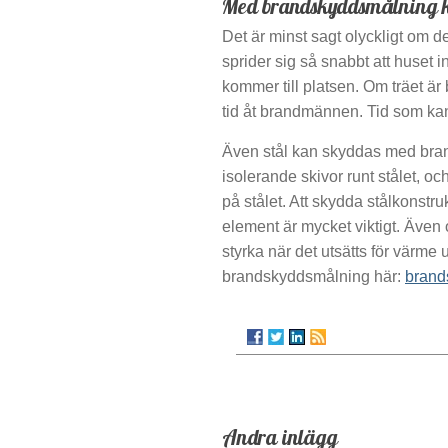
Med brandskyddsmålning k
Det är minst sagt olyckligt om det
sprider sig så snabbt att huset i
kommer till platsen. Om träet ä
tid åt brandmännen. Tid som kan
Även stål kan skyddas med bra
isolerande skivor runt stålet, o
på stålet. Att skydda stålkonst
element är mycket viktigt. Även 
styrka när det utsätts för värme u
brandskyddsmålning här:
brand
Andra inlägg