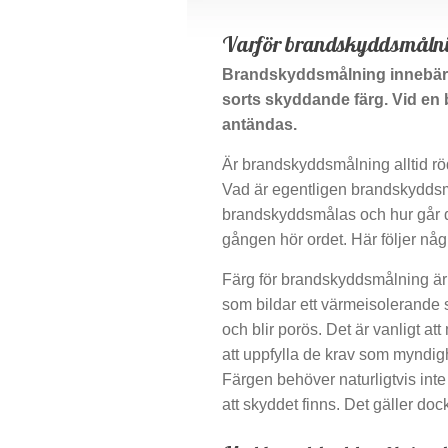
Varför brandskyddsmåln
Brandskyddsmålning innebär at
sorts skyddande färg. Vid en 
antändas.
Är brandskyddsmålning alltid r
Vad är egentligen brandskydds
brandskyddsmålas och hur går de
gången hör ordet. Här följer någ
Färg för brandskyddsmålning är n
som bildar ett värmeisolerande 
och blir porös. Det är vanligt at
att uppfylla de krav som myndig
Färgen behöver naturligtvis inte 
att skyddet finns. Det gäller dock