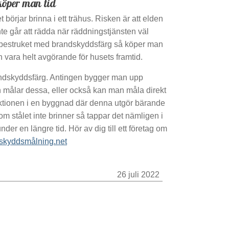
öper man tid
 börjar brinna i ett trähus. Risken är att elden
nte går att rädda när räddningstjänsten väl
r bestruket med brandskyddsfärg så köper man
 vara helt avgörande för husets framtid.
ndskyddsfärg. Antingen bygger man upp
ch målar dessa, eller också kan man måla direkt
ruktionen i en byggnad där denna utgör bärande
om stålet inte brinner så tappar det nämligen i
nder en längre tid. Hör av dig till ett företag om
skyddsmålning.net
26 juli 2022