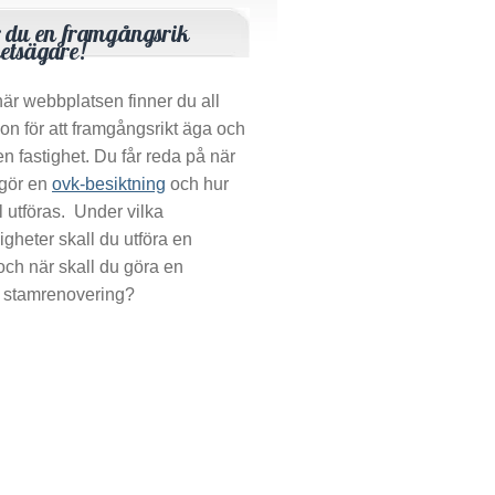
r du en framgångsrik
hetsägare!
är webbplatsen finner du all
ion för att framgångsrikt äga och
en fastighet. Du får reda på när
 gör en
ovk-besiktning
och hur
l utföras. Under vilka
gheter skall du utföra en
 och när skall du göra en
 stamrenovering?