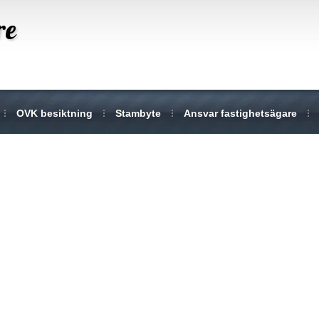
re
OVK besiktning
Stambyte
Ansvar fastighetsägare