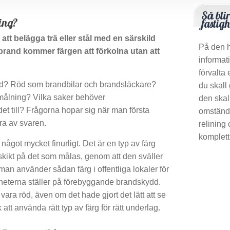
Så bli
ing?
fastig
t belägga trä eller stål med en särskild
På den h
brand kommer färgen att förkolna utan att
informat
förvalta 
öd? Röd som brandbilar och brandsläckare?
du skall
målning? Vilka saker behöver
den skal
t till? Frågorna hopar sig när man första
omständi
ra av svaren.
relining
komplett
ågot mycket finurligt. Det är en typ av färg
skikt på det som målas, genom att den sväller
t man använder sådan färg i offentliga lokaler för
heterna ställer på förebyggande brandskydd.
vara röd, även om det hade gjort det lätt att se
 att använda rätt typ av färg för rätt underlag.