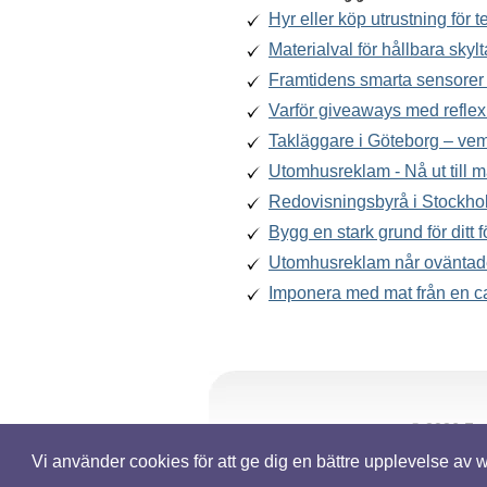
Hyr eller köp utrustning för
Materialval för hållbara skylt
Framtidens smarta sensorer 
Varför giveaways med reflex
Takläggare i Göteborg – ve
Utomhusreklam - Nå ut till 
Redovisningsbyrå i Stockho
Bygg en stark grund för ditt 
Utomhusreklam når oväntad
Imponera med mat från en ca
© 2026 Fast
Vi använder cookies för att ge dig en bättre upplevelse av