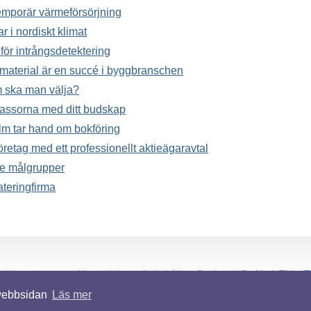
 temporär värmeförsörjning
ar i nordiskt klimat
för intrångsdetektering
material är en succé i byggbranschen
m ska man välja?
massorna med ditt budskap
lm tar hand om bokföring
företag med ett professionellt aktieägaravtal
e målgrupper
teringfirma
ighetsägare.nu. Alla rättigheter förbehållna.
Designed By
NodeThirty
 webbsidan
Läs mer