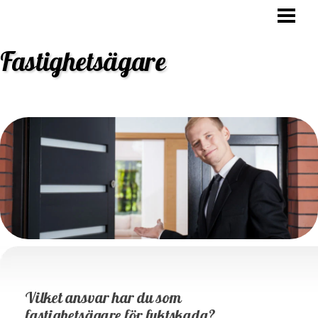
HEM
OVK BESIKTNING
Fastighetsägare
STAMBYTE
ANSVAR FASTIGHETSÄGARE
BLOGG
Vilket ansvar har du som
fastighetsägare för fuktskada?